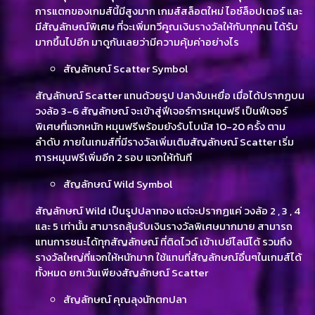
การแตกของเกมส์นี้มีสูงมาก เกมส์สล็อตใหม่ ไอซ์ล็อปเตอร์ และ
มีสัญลักษณ์พิเศษ ที่จะเพิ่มทวีคูณเงินรางวัลให้กับทุกคน ได้รับ
มากขึ้นไปอีก มาดูกันเลยว่ามีความคุ้มค่าอย่างไร
สัญลักษณ์ Scatter Symbol
สัญลักษณ์ Scatter แทนด้วยรูป ปลางับเหยื่อ เมื่อได้ปรากฏบน
วงล้อ 3-6 สัญลักษณ์ จะเข้าสู่ฟีเจอร์การหมุนฟรี เป็นฟีเจอร์
พิเศษที่แจกหนัก หมุนฟรีพร้อมยังรับโบนัส 10-20 ครั้ง ตาม
ลำดับ ภายในเกมส์ที่มีรางวัลเพิ่มเติมสัญลักษณ์ Scatter เริ่ม
การหมุนฟรีเพิ่มอีก 2 รอบ แจกให้ทันที
สัญลักษณ์ Wild Symbol
สัญลักษณ์ Wild เป็นรูปปลาทอง แต่จะปรากฏแค่ วงล้อ 2 , 3 , 4
และ 5 เท่านั้น สามารถลุ้นรับเงินรางวัลพิเศษมากมาย สามารถ
แทนการชนะได้ทุกสัญลักษณ์ ที่ติดไวด์ เข้าเปย์ไลน์ได้ รวมถึง
รางวัลใหญ่ที่แจกให้หนักมาก ใช้แทนที่สัญลักษณ์อื่นๆในเกมส์ได้
ทั้งหมด ยกเว้นเพียงสัญลักษณ์ Scatter
สัญลักษณ์ คุณลุงนักตกปลา