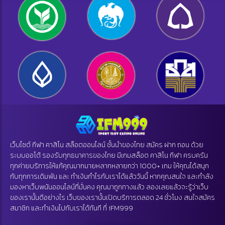
เว็บไซต์ กีฬา คาสิโน สล็อตออนไลน์ ชั้นนำของไทย สมัคร ฝาก ถอน ด้วย
ระบบออโต้ รองรับทุกธนาคารของไทย มีเกมสล็อต คาสิโน กีฬา ครบครัน
ทุกค่ายบริการให้แก้คุณมากมายหลากหลายกว่า 1000+ เกม ให้คุณได้สนุก
กับทุกการเดิมพัน และ ทำเงินกำไรกับเราได้แล้ววันนี้ หากคุณสนใจ และกำลัง
มองหาเว็บพนันออนไลน์ที่มั่นคง คุณมาถูกทางแล้ว ลองเลยแล้วจะรู้ว่าเว็บ
ของเรานั้นดีอย่างไร เว็บของเรานั้นเปิดบริการตลอด 24 ชั่วโมง สนใจสมัคร
สมาชิก และทำเงินไปกับเราได้ทันที ที่
iFM999