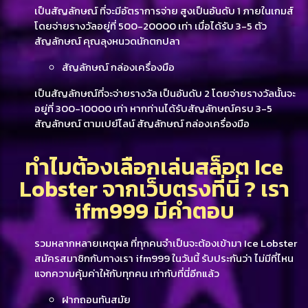
เป็นสัญลักษณ์ ที่จะมีอัตราการจ่าย สูงเป็นอันดับ 1 ภายในเกมส์
โดยจ่ายรางวัลอยู่ที่ 500-20000 เท่า เมื่อได้รับ 3-5 ตัว
สัญลักษณ์ คุณลุงหนวดนักตกปลา
สัญลักษณ์ กล่องเครื่องมือ
เป็นสัญลักษณ์ที่จะจ่ายรางวัล เป็นอันดับ 2 โดยจ่ายรางวัลนั้นจะ
อยู่ที่ 300-10000 เท่า หากท่านได้รับสัญลักษณ์ครบ 3-5
สัญลักษณ์ ตามเปย์ไลน์ สัญลักษณ์ กล่องเครื่องมือ
ทำไมต้องเลือกเล่นสล็อต Ice
Lobster จากเว็บตรงที่นี่ ? เรา
ifm999 มีคำตอบ
รวมหลากหลายเหตุผล ที่ทุกคนจำเป็นจะต้องเข้ามา Ice Lobster
สมัครสมาชิกกับทางเรา ifm999 ในวันนี้ รับประกันว่า ไม่มีที่ไหน
แจกความคุ้มค่าให้กับทุกคน เท่ากับที่นี่อีกแล้ว
ฝากถอนทันสมัย