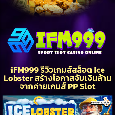
iFM999 รีวิวเกมส์สล็อต Ice
Lobster สร้างโอกาสจับเงินล้าน
จากค่ายเกมส์ PP Slot