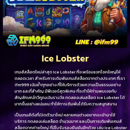
Ice Lobster
เกมส์สล็อตใหม่ล่าสุด Ice Lobster ที่จะพร้อมแจกโชคใหญ่ให้
ตลอดเวลา สำหรับการเดิมพันเกมส์สล็อตจากต่างประเทศ ที่เรา
ifm999 เน้นย้ำทุกอย่าง ที่ให้บริการด้วยความเป็นธรรมอย่าง
มาก และที่สำคัญ มีฟีเจอร์สุดพิเศษ ที่จะทำให้ท่านพบเจอกับ
สัญลักษณ์ทวีคูณเงินรางวัล ทดลองเล่นสล็อต Ice Lobster ได้
มากขึ้นอย่างแน่นอน ทำให้การเดิมพันได้รับความสนุกสนาน
เป็นเกมส์ดังที่เปิดตัวมาใหม่ หลายคนต่างอยากจะเข้ามาใช้
บริการ ทดลองเล่นสล็อต จำนวนมาก และเป็นการเดิมพันเกมส์
สล็อตจากค่ายใหญ่ ที่มีใบรับรองยืนยันอีกด้วย เล่น Ice Lobster