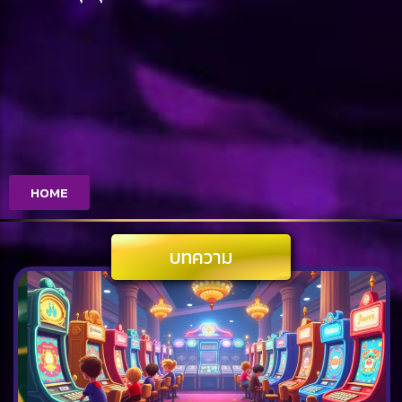
HOME
บทความ