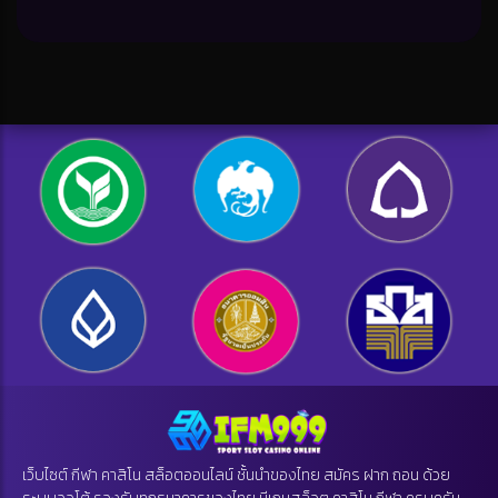
เว็บไซต์ กีฬา คาสิโน สล็อตออนไลน์ ชั้นนำของไทย สมัคร ฝาก ถอน ด้วย