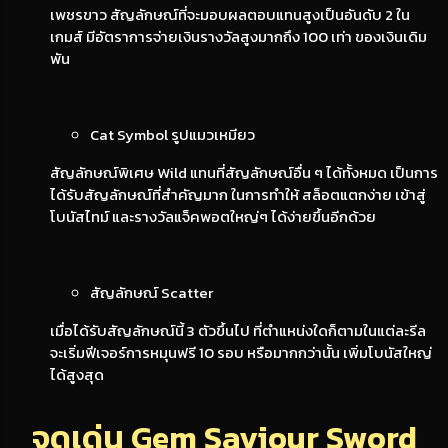
เพชรขาว สัญลักษณ์ที่จะมอบผลตอบแทนสูงเป็นอันดับ 2 ใน
เกมส์ มีอัตราการจ่ายเงินรางวัลสูงมากถึง 100 เท่า ของเงินเดิม
พัน
Cat Symbol รูปแมวเหมียว
สัญลักษณ์พิเศษ Wild แทนที่สัญลักษณ์อื่น ๆ ได้ทั้งหมด เป็นการ
ได้รับสัญลักษณ์ที่สำคัญมาก ในการทำให้ สล็อตแตกง่าย เข้าสู่
โบนัสไทม์ และรางวัลแจ็คพอตใหญ่ๆ ได้ง่ายขึ้นอีกด้วย
สัญลักษณ์ Scatter
เมื่อได้รับสัญลักษณ์นี้ 3 ตัวขึ้นไป ที่ตำแหน่งใดก็ตามในแต่ละรีล
จะเริ่มฟีเจอร์การหมุนฟรี 10 รอบ หรือมากกว่านั้น เพิ่มโบนัสใหญ่
ได้สูงสุด
จุดเด่น Gem Saviour Sword