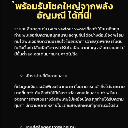
พร้อมรับโชคใหญ่จากพลัง
อัญมณี ได้ที่นี่!
รายละเอียดจุดเด่น Gem Saviour Sword ที่จะทำให้สมาชิกทุก
ท่าน พบเจอกับความสนุกสนาน ลงทุนกันได้อย่างต่อเนื่อง พร้อม
กับได้พบเจอกับความน่าสนใจ ในอัตราการจ่ายสุดพิเศษ เริ่มต้น
ในวันนี้ จะได้สัมผัสกับการได้รับโบนัสขนาดใหญ่ สล็อตวอเลท ไม่
มีขั้นต่ํา และจุดเด่นมากมายคาดไม่ถึง
อัตราจ่ายที่มีหลากหลาย
ก็ตัวคูณเงินรางวัลฟีเจอร์มากมาย ที่จะสามารถเข้าถึงได้ง่ายดาย
มากขึ้นกว่าเดิม จึงทำให้มีเงินรางวัลแจกหนักหลายเท่า พร้อม
อัตราการจ่ายเงินรางวัลที่พิเศษไม่เหมือนใคร ทุกท่านได้รับความ
คุ้มค่า มีความหลากหลายในแต่ละสัญลักษณ์ที่ทุกท่านจะได้รับ
เกมส์สล็อตคุณภาพมากมาย