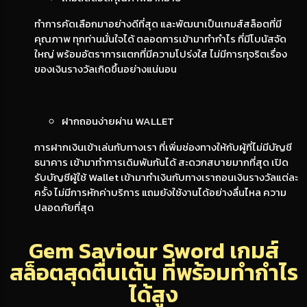
ทำการคัดเลือกมาอย่างดีที่สุด และพัฒนาเป็นเกมส์สล็อตที่มี
คุณภาพ ทุกท่านมั่นใจได้ ตลอดการเข้ามาทำกำไร ที่มีโบนัสจัด
ใหญ่ พร้อมอัตราการแตกที่มีความโปร่งใส ไม่มีการทุจริตเรื่อง
ของเงินรางวัลเกิดขึ้นอย่างแน่นอน
ฝากถอนง่ายผ่าน WALLET
การฝากเงินเข้าเล่นกับทางเรา ที่เพิ่มช่องทางให้กับผู้ที่ไม่มีบัญชี
ธนาคาร เข้ามาทำการเดิมพันกันได้ สะดวกสบายมากที่สุด เปิด
รับบัญชีผู้ใช้ Wallet เข้ามาทำเงินกับทางเราถอนเงินรางวัลแต่ละ
ครั้ง ไม่มีการหักค่าบริการ แถมยังใช้งานได้อย่างลื่นไหล ความ
ปลอดภัยที่สุด
Gem Saviour Sword เกมส์
สล็อตสุดตื่นเต้น ที่พร้อมทำกำไร
ได้สูง