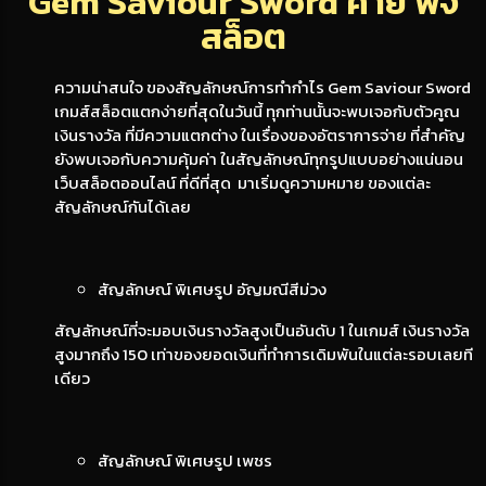
Gem Saviour Sword ค่าย พีจี
สล็อต
ความน่าสนใจ ของสัญลักษณ์การทำกำไร Gem Saviour Sword
เกมส์สล็อตแตกง่ายที่สุดในวันนี้ ทุกท่านนั้นจะพบเจอกับตัวคูณ
เงินรางวัล ที่มีความแตกต่าง ในเรื่องของอัตราการจ่าย ที่สำคัญ
ยังพบเจอกับความคุ้มค่า ในสัญลักษณ์ทุกรูปแบบอย่างแน่นอน
เว็บสล็อตออนไลน์ ที่ดีที่สุด มาเริ่มดูความหมาย ของแต่ละ
สัญลักษณ์กันได้เลย
สัญลักษณ์ พิเศษรูป อัญมณีสีม่วง
สัญลักษณ์ที่จะมอบเงินรางวัลสูงเป็นอันดับ 1 ในเกมส์ เงินรางวัล
สูงมากถึง 150 เท่าของยอดเงินที่ทำการเดิมพันในแต่ละรอบเลยที
เดียว
สัญลักษณ์ พิเศษรูป เพชร