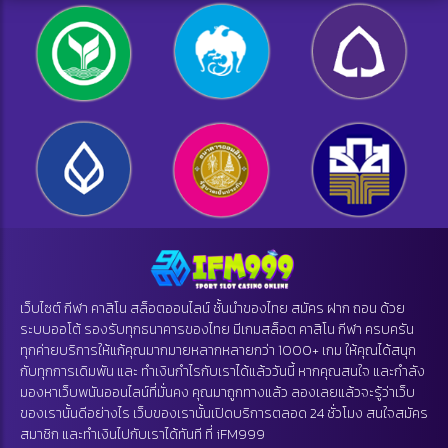
เว็บไซต์ กีฬา คาสิโน สล็อตออนไลน์ ชั้นนำของไทย สมัคร ฝาก ถอน ด้วย
ระบบออโต้ รองรับทุกธนาคารของไทย มีเกมสล็อต คาสิโน กีฬา ครบครัน
ทุกค่ายบริการให้แก้คุณมากมายหลากหลายกว่า 1000+ เกม ให้คุณได้สนุก
กับทุกการเดิมพัน และ ทำเงินกำไรกับเราได้แล้ววันนี้ หากคุณสนใจ และกำลัง
มองหาเว็บพนันออนไลน์ที่มั่นคง คุณมาถูกทางแล้ว ลองเลยแล้วจะรู้ว่าเว็บ
ของเรานั้นดีอย่างไร เว็บของเรานั้นเปิดบริการตลอด 24 ชั่วโมง สนใจสมัคร
สมาชิก และทำเงินไปกับเราได้ทันที ที่
iFM999