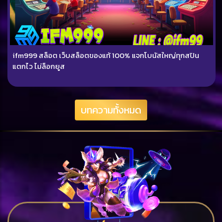
ifm999 สล็อต เว็บสล็อตของแท้ 100% แจกโบนัสใหญ่ทุกสปิน
แตกไว ไม่ล็อกยูส
บทความทั้งหมด