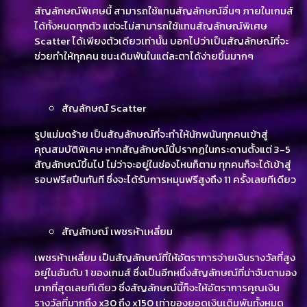
สัญลักษณ์พิเศษนี้ สามารถใช้แทนสัญลักษณ์อื่นๆ ภายในเกมส์
ได้ทั้งหมดทุกตัว แต่จะไม่สามารถใช้แทนสัญลักษณ์พิเศษ
Scatter ได้เพียงตัวเดียวเท่านั้น บอกไปว่าเป็นสัญลักษณ์ที่จะ
ช่วยทำให้ทุกคน ชนะเดิมพันในแต่ละตาได้ง่ายขึ้นมากๆ
สัญลักษณ์ Scatter
รูปแม่มดร้าย เป็นสัญลักษณ์ที่จะทำให้นักพนันทุกคนเข้าสู่
คุณสมบัติพิเศษ หากสัญลักษณ์นี้ปรากฏในกระดานตั้งแต่ 3-5
สัญลักษณ์ขึ้นไป ไม่ว่าจะอยู่ในช่องไหนก็ตาม ทุกคนก็จะได้เข้าสู่
รอบฟรีสปีนทันที ซึ่งจะได้รับการหมุนฟรีสูงถึง 11 ครั้งเลยทีเดียว
สัญลักษณ์ เพชรห้าเหลี่ยม
เพชรห้าเหลี่ยม เป็นสัญลักษณ์ที่ให้อัตราการจ่ายเงินรางวัลที่สูง
อยู่ในอันดับ 1 ของเกมส์ ซึ่งเป็นอีกหนึ่งสัญลักษณ์ที่น่าจับตามอง
มากที่สุดเลยทีเดียว ซึ่งสัญลักษณ์นี้ก็จะให้อัตราการคูณเงิน
รางวัลที่มากถึง x30 ถึง x150 เท่าของยอดเงินเดิมพันทั้งหมด