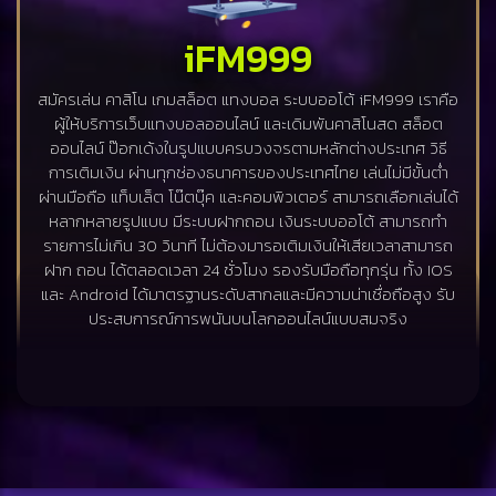
iFM999
สมัครเล่น คาสิโน เกมสล็อต แทงบอล ระบบออโต้ iFM999 เราคือ
ผู้ให้บริการเว็บแทงบอลออนไลน์ และเดิมพันคาสิโนสด สล็อต
ออนไลน์ ป๊อกเด้งในรูปแบบครบวงจรตามหลักต่างประเทศ วิธี
การเติมเงิน ผ่านทุกช่องธนาคารของประเทศไทย เล่นไม่มีขั้นต่ำ
ผ่านมือถือ แท็บเล็ต โน๊ตบุ๊ค และคอมพิวเตอร์ สามารถเลือกเล่นได้
หลากหลายรูปแบบ มีระบบฝากถอน เงินระบบออโต้ สามารถทำ
รายการไม่เกิน 30 วินาที ไม่ต้องมารอเติมเงินให้เสียเวลาสามารถ
ฝาก ถอน ได้ตลอดเวลา 24 ชั่วโมง รองรับมือถือทุกรุ่น ทั้ง IOS
และ Android ได้มาตรฐานระดับสากลและมีความน่าเชื่อถือสูง รับ
ประสบการณ์การพนันบนโลกออนไลน์แบบสมจริง