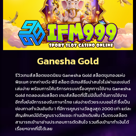
Ganesha Gold
รีวิวเกมส์สล็อตยอดนิยม Ganesha Gold สล็อตขุมทองแห่ง
พิฆเนศ จากค่ายดัง พีจี สล็อต มีเกมส์ธีมน่าสนใจไม่ผ่านเอเย่นต์
เล่นง่าย พร้อมการให้บริการครบเครื่องทุกการใช้งาน Ganesha
Gold ทดลองเล่นสล็อต เกมส์สล็อตที่นี่ไม่มีขั้นต่ำในการใช้งาน
อีกทั้งยังมีการรองรับภาษาไทย เล่นง่ายด้วยระบบออโต้ ซึ่งเป็น
ช่องทางทำเงินอันดับ 1 ที่มีการคูณรางวัลสูงสุด 2000 เท่า แต่ละ
สัญลักษณ์มีตัวคูณรางวัลเยอะ ท่านนักเดิมพัน เว็บตรงสล็อต
สามารถเข้ามาอ่านประกอบการตัดสินใจ รวมถึงเข้ามาทำเงินได้
เรื่อยๆจากที่นี่ได้เลย