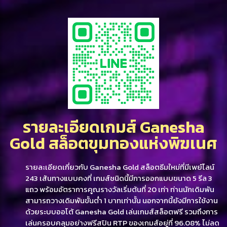
รายละเอียดเกมส์ Ganesha
Gold สล็อตขุมทองแห่งพิฆเนศ
รายละเอียดเกี่ยวกับ Ganesha Gold สล็อตธีมใหม่ที่มีเพย์ไลน์
243 เส้นทางแบบคงที่ เกมส์ชนิดนี้มีการออกแบบขนาด 5 รีล 3
แถว พร้อมอัตราการคูณรางวัลเริ่มต้นที่ 20 เท่า ท่านนักเดิมพัน
สามารถวางเดิมพันขั้นต่ำ 1 บาทเท่านั้น นอกจากนี้ยังมีการใช้งาน
ด้วยระบบออโต้ Ganesha Gold เล่นเกมส์สล็อตฟรี รวมถึงการ
เล่นครอบคลุมอย่างฟรีสปิน RTP ของเกมส์อยู่ที่ 96.08% ไม่ลด