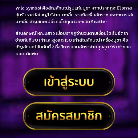
Wild Symbol คือสัญลักษณ์รูปแท่นบูชา หากปรากฏจะมีโอกาส
ลุ้นรับรางวัลใหญ่ได้ง่ายมากขึ้น รวมถึงเพิ่มอัตราชนะจากการเล่น
มากขึ้น สัญลักษณ์นี้แทนได้ทุกตัวยกเว้น Scatter
สัญลักษณ์ หญิงสาว เมื่อปรากฏจำนวนตามเงื่อนไข รับอัตรา
จ่ายทันที 30 เท่าและสูงสุด 150 เท่าสัญลักษณ์ เครื่องบูชา คือ
สัญลักษณ์อันดับที่ 2 ซึ่งมีการมอบอัตราจ่ายสูงสุด 95 เท่าของ
ยอดเดิมพัน