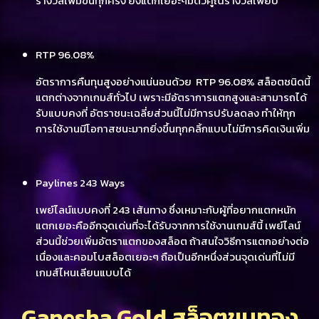
รางวัลเพิ่มขึ้นทุกครั้ง ยิ่งแตกเยอะๆมีตัวคูณรางวัลเพียบ
RTP 96.08%
อัตราการคืนทุนสูงอย่างแน่นอนด้วย RTP 96.08% สล็อตชนิดนี้
แตกต่างจากเกมส์ทั่วไป เพราะมีอัตราการแตกสูงและสามารถได้
รับแบบคงที่ อัตราชนะเฉลี่ยส่วนนี้ไม่มีการปรับลดลง ทำให้ทุก
การใช้งานมีโอกาสชนะมากยิ่งขึ้นทุกคลิ้กแบบไม่มีการคิดเงินเพิ่ม
Paylines 243 Ways
เพย์ไลน์แบบคงที่ 243 เส้นทาง ซึ่งเหมาะกับผู้ที่อยากแตกหนัก
แตกเยอะคืออีกจุดเด่นที่จะได้รับจากการใช้งานเกมส์นี้ เพย์ไลน์
ส่วนนี้ช่วยเพิ่มอัตราแตกของสล็อต ถ้าสนใจวิธีการแตกอย่างต่อ
เนื่องและคอมโบสล็อตเยอะๆ ถือเป็นอีกหนึ่งส่วนจุดเด่นที่ไม่มี
เกมส์ไหนเลียนแบบได้
Ganesha Gold สล็อตขุมทอง