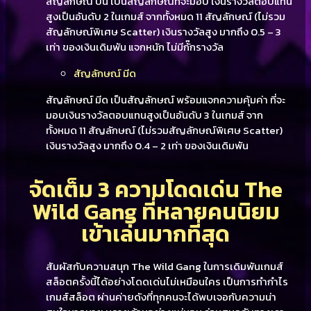
สัญลักษณ์ ปืน เป็นสัญลักษณ์ที่จะมอบ เงินรางวัลตอบแทน
สูงเป็นอันดับ 2 ในเกมส์ จากทั้งหมด 11 สัญลักษณ์ (ไม่รวม
สัญลักษณ์พิเศษ Scatter) เงินรางวัลสูง มากถึง 0.5 – 3
เท่า ของเงินเดิมพัน แจกหนัก ไม่มีกั๊กรางวัล
สัญลักษณ์ มีด
สัญลักษณ์ มีด เป็นสัญลักษณ์ พร้อมแจกความคุ้มค่า ที่จะ
มอบเงินรางวัลตอบแทนสูงเป็นอันดับ 3 ในเกมส์ จาก
ทั้งหมด 11 สัญลักษณ์ (ไม่รวมสัญลักษณ์พิเศษ Scatter)
เงินรางวัลสูง มากถึง 0.4 – 2 เท่า ของเงินเดิมพัน
จัดเต็ม 3 ความโดดเด่น The
Wild Gang ที่หลายคนนิยม
เข้าเล่นมากที่สุด
สัมผัสกับความสนุก The Wild Gang ในการเดิมพันเกมส์
สล็อตครั้งนี้ได้อย่างโดดเด่นไม่เหมือนใคร เป็นการทำกำไร
เกมส์สล็อต ผ่านค่ายดังที่ทุกคนจะได้พบเจอกับความน่า