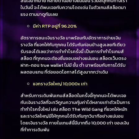
สนใจมากมาย หลายด้านอย่างแน่นอน ร่วมสนุกกับทางเรา
ในวันนี้ จะได้พบเจอกับความโดดเด่น ในตัวเกมส์สล็อตมา
แรง ตามมาดูกันเลย
มีค่า RTP อยู่ที่ 96.20%
อัตราการชนะเงินรางวัล มาพร้อมกับอัตราการจ่ายเงิน
รางวัล ที่แจกให้กับทุกคน ได้รับกันค่อนข้างสูงเลยทีเดียว
รับรองได้เลยว่าการทำกำไรครั้งนี้ เป็นการทำกำไรเกมส์
สล็อต ที่ทุกคนจะต้องชื่นชอบอย่างแน่นอน สล็อตเว็บตรง
ฝาก-ถอน true wallet ไม่มี ขั้น ต่ำ มาพร้อมกับการได้รับ
ผลตอบแทน ที่ต่อยอดโอกาสได้สูงมากกว่าเดิม
แจกรางวัลใหญ่ 10,000x เท่า
สำหรับการเดิมพันเกมส์สล็อตในครั้งนี้ทุกคนจะได้พบเจอ
กับเงินรางวัลที่จะทวีคูณความคุ้มค่าได้หลายเท่าตัวเป็นการ
ทำกำไรครั้งใหม่ เล่น สล็อต The Wild Gang ที่แจกให้หนัก
และรางวัลใหญ่มีให้ทุกคนได้รับกันทุกวินาทีอย่างแน่นอน
โดยเงินรางวัล ภายในเกมส์นี้มีมากถึง 10,000 เท่า ของเงิน
ที่ทำการเดิมพัน