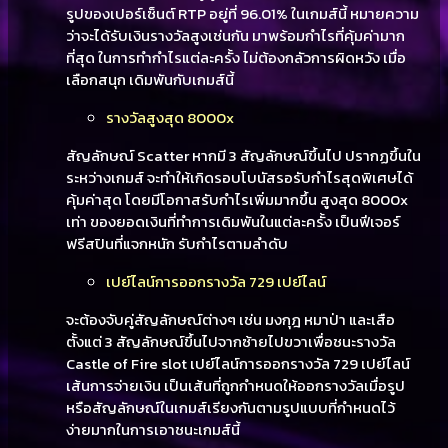
รูปของเปอร์เซ็นต์ RTP อยู่ที่ 96.01% ในเกมส์นี้ หมายความ
ว่าจะได้รับเงินรางวัลสูงเช่นกัน มาพร้อมกำไรที่คุ้มค่ามาก
ที่สุด ในการทำกำไรแต่ละครั้ง ไม่ต้องกลัวการผิดหวัง เมื่อ
เลือกสนุก เดิมพันกับเกมส์นี้
รางวัลสูงสุด 8000x
สัญลักษณ์ Scatter หากมี 3 สัญลักษณ์ขึ้นไป ปรากฏขึ้นใน
ระหว่างเกมส์ จะทำให้เกิดรอบโบนัสรอรับกำไรสุดพิเศษได้
คุ้มค่าสุด โดยมีโอกาสรับกำไรเพิ่มมากขึ้น สูงสุด 8000x
เท่า ของยอดเงินที่ทำการเดิมพันในแต่ละครั้ง เป็นฟีเจอร์
ฟรีสปินที่แจกหนัก รับกำไรตามลำดับ
เปย์ไลน์การออกรางวัล 729 เปย์ไลน์
จะต้องจับคู่สัญลักษณ์ต่างๆ เช่น มงกุฎ หมาป่า และเสือ
ตั้งแต่ 3 สัญลักษณ์ขึ้นไปจากซ้ายไปขวาเพื่อชนะรางวัล
Castle of Fire slot เปย์ไลน์การออกรางวัล 729 เปย์ไลน์
เส้นการจ่ายเงิน เป็นเส้นที่ถูกกำหนดให้ออกรางวัลเมื่อรูป
หรือสัญลักษณ์ในเกมส์เรียงกันตามรูปแบบที่กำหนดไว้
ง่ายมากในการเอาชนะเกมส์นี้